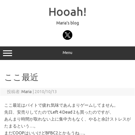
コ
ン
Hooah!
テ
ン
ツ
へ
Maria’s blog
ス
キ
ッ
プ
Menu
ここ最近
投稿者:
Maria
|
2010/10/13
ここ最近はバイトで疲れ気味であんまりゲームしてません。
先日、安売りしてたのでLeft 4 Dead 2も買ったのですが、
あんまり時間が取れない上に集中力もなく、やると余計ストレスが
たまるという…。
まだCOOPはいいけどBFBC2とかもうね…。