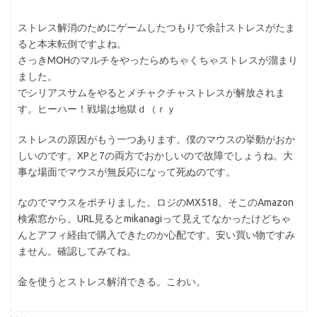
ストレス解消のためにゲームしたつもりで余計ストレスがたま
ると本末転倒ですよね。
さっきMOHのマルチをやったらめちゃくちゃストレスが溜まり
ました。
でシリアスサムをやるとメチャクチャストレスが解放されま
す。ヒーハー！戦場は地獄ｄ（ｒｙ
ストレスの原因がもう一つあります。僕のマウスの挙動がおか
しいのです。XPと7の両方でおかしいので故障でしょうね。大
事な場面でマウスが無反応になって死ぬのです。
なのでマウスをポチりました。ロジのMX518。そこのAmazon
検索窓から。URL見るとmikanagiって見えてなかったけどちゃ
んとアフィ経由で購入できたのか心配です。安い買い物ですみ
ません。確認してみてね。
金を使うとストレス解消できる。こわい。