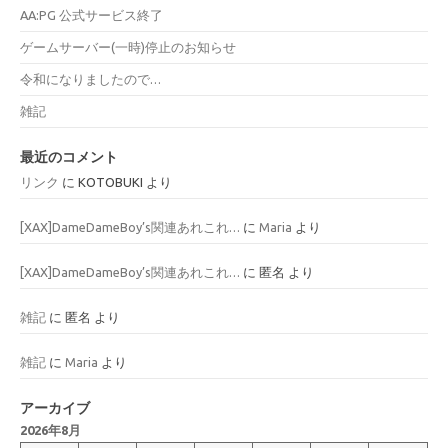
AA:PG 公式サービス終了
ゲームサーバー(一時)停止のお知らせ
令和になりましたので…
雑記
最近のコメント
リンク
に
KOTOBUKI
より
[XAX]DameDameBoy’s関連あれこれ…
に
Maria
より
[XAX]DameDameBoy’s関連あれこれ…
に
匿名
より
雑記
に
匿名
より
雑記
に
Maria
より
アーカイブ
2026年8月