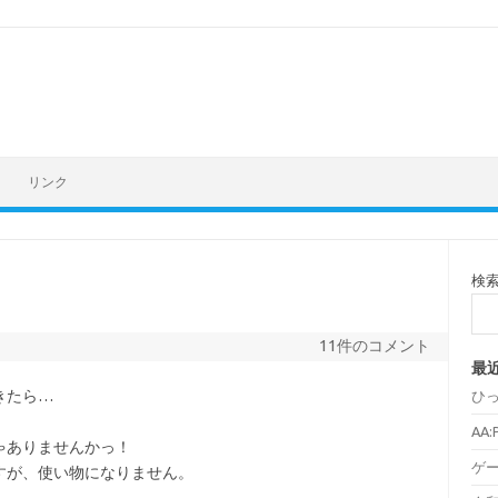
リンク
検
11件のコメント
最
きたら…
ひ
AA
ゃありませんかっ！
ゲ
すが、使い物になりません。