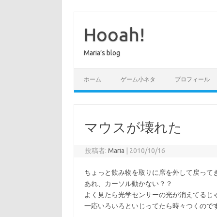
コ
ン
テ
Hooah!
ン
ツ
へ
Maria’s blog
ス
キ
ッ
プ
ホーム
ゲーム小ネタ
プロフィール
マウスが壊れた
投稿者:
Maria
|
2010/10/16
ちょっと飲み物を取りに席を外して戻って
あれ、カーソル動かない？？
よく見たら光学センサーの光が消えてるじ
一応いろいろといじってたら時々つくので