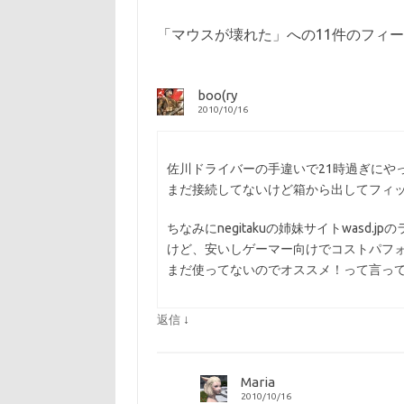
「
マウスが壊れた
」への11件のフィ
boo(ry
2010/10/16
佐川ドライバーの手違いで21時過ぎにや
まだ接続してないけど箱から出してフィ
ちなみにnegitakuの姉妹サイトwasd.
けど、安いしゲーマー向けでコストパフ
まだ使ってないのでオススメ！って言って
↓
返信
Maria
2010/10/16