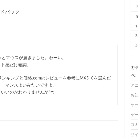
ードバック
1
2
3
っとマウスが届きました。わーい。
ット感だけ確認。
カ
PC
jpのランキングと価格.comのレビューを参考にMX518を選んだ
ォーマンスよいみたいですよ。
ア
いいのかわかりませんが^^;
お
ケ
ゲ
コ
サ