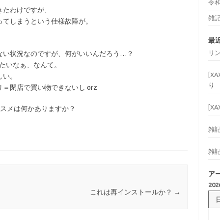
令
きたわけですが、
雑
ってしまうという
仕様
故障が。
最
リ
ない状況なのですが、何がいいんだろう…？
は卒業したいなぁ、なんて。
[X
しい。
り
＝閉店で買い物できないし orz
[X
ススメは何かありますか？
雑
雑
ア
20
これは再インストールか？
→