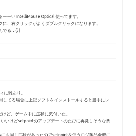
IntelliMouse Optical 使ってます。
クに、右クリックがよくダブルクリックになります。
んでる…(汁
ティに難あり。
を使用してる場合に上記ソフトをインストールすると勝手にレ
てるんだけど、ゲーム中に症状に気付いた。
いけどsetpointのアップデートのたびに再発しそうな悪
にも同じ症状があったのでsetpointを使うロジ製品全般に