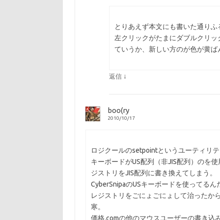
とりあえず本文にも書いた通りふるーーい 
左クリックがたまにダブルクリッ
ていうか、新しい方のが色が黄ば
↓
返信
boo(ry
2010/10/17
ロジクールのsetpointというユーティリ
キーボードがUS配列（非JIS配列）の
ジストリをJIS配列に書き換えてしまう。
CyberSnipaのUSキーボードを使っ
レジストリをごにょごにょして治ったからい
寒。
価格.comの他のマウスユーザーの書き込み