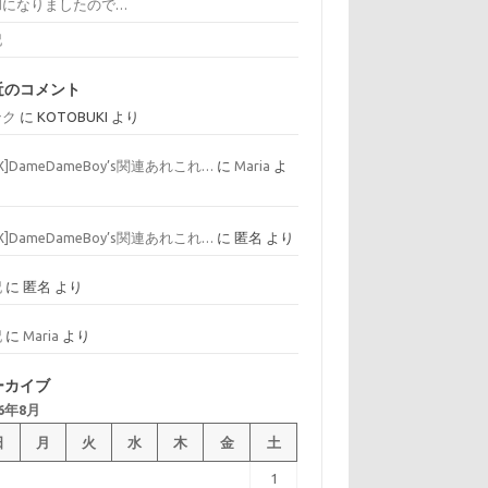
和になりましたので…
記
近のコメント
ンク
に
KOTOBUKI
より
AX]DameDameBoy’s関連あれこれ…
に
Maria
よ
AX]DameDameBoy’s関連あれこれ…
に
匿名
より
記
に
匿名
より
記
に
Maria
より
ーカイブ
26年8月
日
月
火
水
木
金
土
1