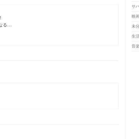
サ
映
！
なる…
未
生
音