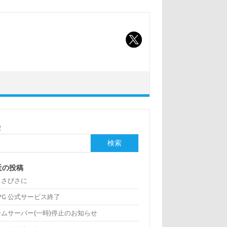
索
検索
近の投稿
っさびさに
:PG 公式サービス終了
ームサーバー(一時)停止のお知らせ