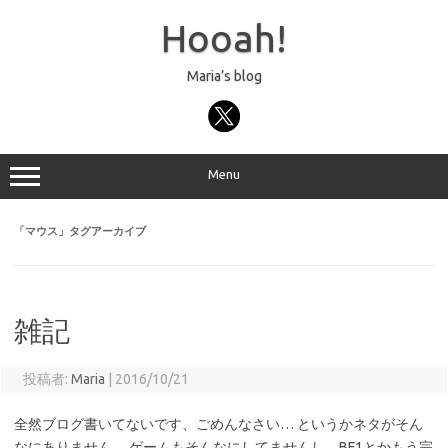
コ
ン
Hooah!
テ
ン
ツ
へ
Maria’s blog
ス
キ
ッ
プ
Menu
「
マウス
」タグアーカイブ
雑記
投稿者:
Maria
|
2016/10/21
全然ブログ書いてないです、ごめんなさい… というかネタがそん
なにありません。 ゲームもそんなにしてませんし、BF1とかもう完