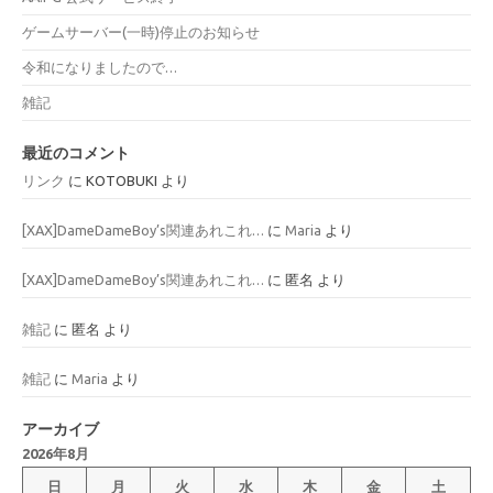
ゲームサーバー(一時)停止のお知らせ
令和になりましたので…
雑記
最近のコメント
リンク
に
KOTOBUKI
より
[XAX]DameDameBoy’s関連あれこれ…
に
Maria
より
[XAX]DameDameBoy’s関連あれこれ…
に
匿名
より
雑記
に
匿名
より
雑記
に
Maria
より
アーカイブ
2026年8月
日
月
火
水
木
金
土