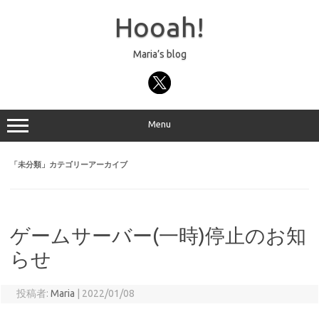
コ
ン
Hooah!
テ
ン
ツ
へ
Maria’s blog
ス
キ
ッ
プ
Menu
「
未分類
」カテゴリーアーカイブ
ゲームサーバー(一時)停止のお知
らせ
投稿者:
Maria
|
2022/01/08