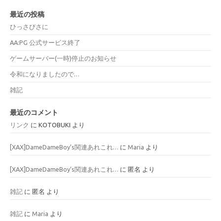
最近の投稿
ひっさびさに
AA:PG 公式サービス終了
ゲームサーバー(一時)停止のお知らせ
令和になりましたので…
雑記
最近のコメント
リンク
に
KOTOBUKI
より
[XAX]DameDameBoy’s関連あれこれ…
に
Maria
より
[XAX]DameDameBoy’s関連あれこれ…
に
匿名
より
雑記
に
匿名
より
雑記
に
Maria
より