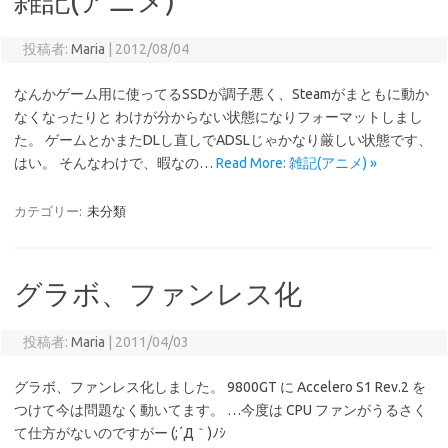
雑記(アニメ)
投稿者:
Maria
|
2012/08/04
なんかゲーム用に使ってるSSDが調子悪く、Steamがまともに動か
なくなったりと わけが分からない状態になりフォーマットしまし
た。 ゲームとかまたDLし直しでADSLじゃかなり厳しい状態です、
はい。 そんなわけで、暇なの…
Read More: 雑記(アニメ) »
カテゴリー:
未分類
グラボ、ファンレス化
投稿者:
Maria
|
2011/04/03
グラボ、ファンレス化しました。 9800GT に Accelero S1 Rev.2 を
つけて今は問題なく動いてます。 …今度は CPU ファンがうるさく
て仕方がないのですがー (;´Д｀)ﾉｼ