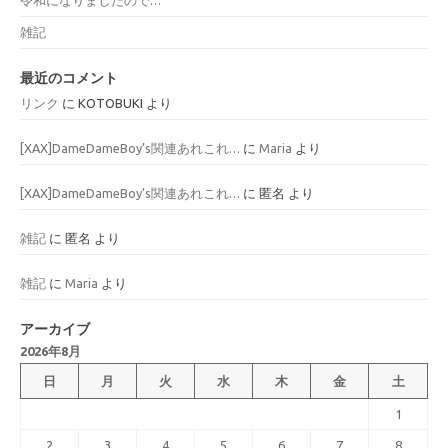
雑記
最近のコメント
リンク
に
KOTOBUKI
より
[XAX]DameDameBoy’s関連あれこれ…
に
Maria
より
[XAX]DameDameBoy’s関連あれこれ…
に
匿名
より
雑記
に
匿名
より
雑記
に
Maria
より
アーカイブ
2026年8月
日
月
火
水
木
金
土
1
2
3
4
5
6
7
8