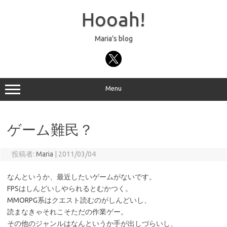
コ
ン
Hooah!
テ
ン
ツ
へ
Maria’s blog
ス
キ
ッ
プ
Menu
ゲーム難民？
投稿者:
Maria
|
2011/03/04
なんというか、最近したいゲームがないです。
FPSはしんどいしやられるとむかつく。
MMORPG系はクエスト読むのがしんどいし、
読まなきゃそれこそただの作業ゲー。
その他のジャンルはなんというか手が出しづらいし、