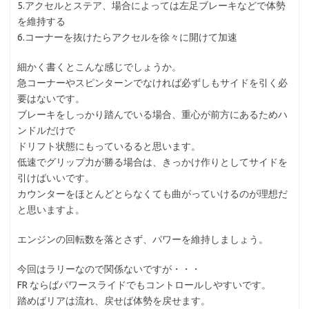
5.アクセルとステア、場合によっては左足ブレーキなどで体勢
を維持する
6.コーナーを抜けたらアクセルを徐々に開けて加速
細かく書くとこんな感じでしょうか。
急コーナーやスピンターンでなければ必ずしもサイドを引く必
要はないです。
ブレーキをしっかり踏んでいる場合、重心が前方にあるためハ
ンドルだけで
ドリフト状態にもっているると思います。
低速でグリップ力が勝る場合は、きっかけ作りとしてサイドを
引けばいいです。
カウンターをほとんどとらなくても曲がっていけるのが理想だ
と思いますよ。
エンジンの回転数を落とさず、パワーを維持しましょう。
今回はラリーなので関係ないですが・・・
FR ならばパワースライドでもコントロールしやすいです。
踏めばリアは流れ、戻せば体勢を戻せます。