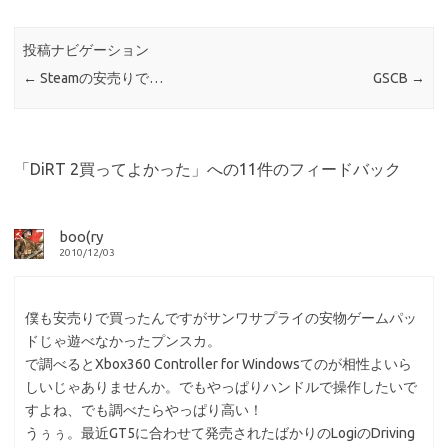
投稿ナビゲーション
←
Steamの安売りで…
GSCB
→
「
DiRT 2買ってよかった
」への11件のフィードバック
boo(ry
2010/12/03
僕も安売りで買ったんですがサンワサプライの安物ゲームパッ
ドじゃ遊べなかったプンスカ。
で調べるとXbox360 Controller for Windowsてのが相性よいら
しいじゃありませんか。でもやっぱりハンドルで操作したいで
すよね、でも調べたらやっぱり高い！
うぅぅ。最近GT5に合わせて発売されたばかりのLogiのDriving