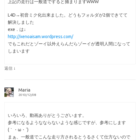
上記の走行は一般道ですると捕まりますWWW
L4D→初音ミク化出来ました。どうもフォルダが2個できてて
解決しました
exe．は↓
http://xenoaisam.wordpress.com/
でもこれだとゾーイ以外えらんだらゾーイが透明人間になって
しまいます
↓
返信
Maria
2010/12/08
いろいろ、動画ありがとうございます。
参考になるようなならないような感じですが、参考にします
(｀・ω・´)
まぁ、一般道でこんな走り方されるとうるさくて仕方ないので