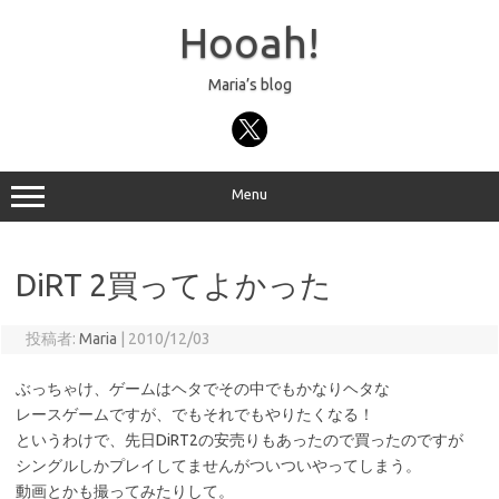
コ
ン
Hooah!
テ
ン
ツ
へ
Maria’s blog
ス
キ
ッ
プ
Menu
DiRT 2買ってよかった
投稿者:
Maria
|
2010/12/03
ぶっちゃけ、ゲームはヘタでその中でもかなりヘタな
レースゲームですが、でもそれでもやりたくなる！
というわけで、先日DiRT2の安売りもあったので買ったのですが
シングルしかプレイしてませんがついついやってしまう。
動画とかも撮ってみたりして。