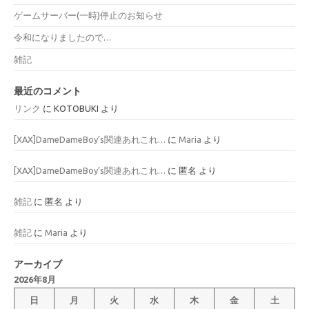
ゲームサーバー(一時)停止のお知らせ
令和になりましたので…
雑記
最近のコメント
リンク
に
KOTOBUKI
より
[XAX]DameDameBoy’s関連あれこれ…
に
Maria
より
[XAX]DameDameBoy’s関連あれこれ…
に
匿名
より
雑記
に
匿名
より
雑記
に
Maria
より
アーカイブ
2026年8月
日
月
火
水
木
金
土