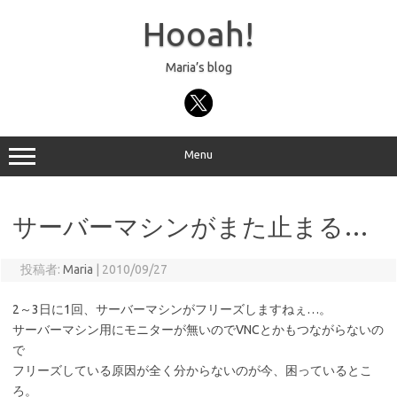
コ
ン
Hooah!
テ
ン
ツ
へ
Maria’s blog
ス
キ
ッ
プ
Menu
サーバーマシンがまた止まる…
投稿者:
Maria
|
2010/09/27
2～3日に1回、サーバーマシンがフリーズしますねぇ…。
サーバーマシン用にモニターが無いのでVNCとかもつながらないの
で
フリーズしている原因が全く分からないのが今、困っているとこ
ろ。