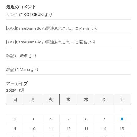
最近のコメント
リンク
に
KOTOBUKI
より
[XAX]DameDameBoy’s関連あれこれ…
に
Maria
より
[XAX]DameDameBoy’s関連あれこれ…
に
匿名
より
雑記
に
匿名
より
雑記
に
Maria
より
アーカイブ
2026年8月
日
月
火
水
木
金
土
1
2
3
4
5
6
7
8
9
10
11
12
13
14
15