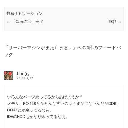
投稿ナビゲーション
←
「碧海の宝」完了
EQ2
→
「
サーバーマシンがまた止まる…
」への4件のフィードバ
ック
boo(ry
2010/09/27
いろんなパーツ余ってるからあげようか？
メモリ、PC-130とかそんな古いのはさすがにないんだがDDR、
DDR2とか余ってるなあ。
IDEのHDDもかなり余ってるなあ。