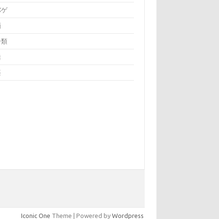
バゲ
画
分類
活
楽
Iconic One
Theme | Powered by
Wordpress