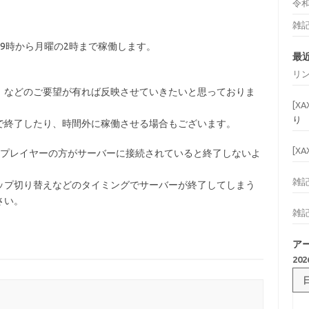
令
雑
9時から月曜の2時まで稼働します。
最
リ
」などのご要望が有れば反映させていきたいと思っておりま
[X
り
で終了したり、時間外に稼働させる場合もございます。
[X
、プレイヤーの方がサーバーに接続されていると終了しないよ
雑
ップ切り替えなどのタイミングでサーバーが終了してしまう
さい。
雑
ア
20