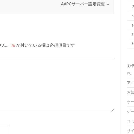
AAPGサーバー設定変更
→
1
2
3
せん。
※
が付いている欄は必須項目です
カ
PC
ア
お
ケ
ゲ
コ
サ