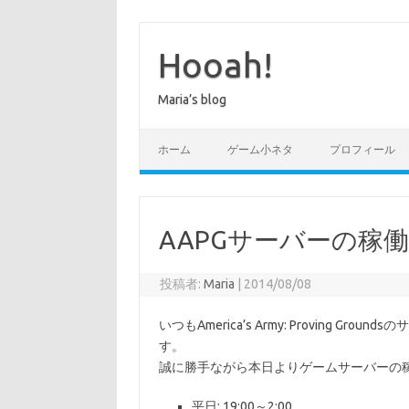
コ
ン
テ
Hooah!
ン
ツ
へ
Maria’s blog
ス
キ
ッ
プ
ホーム
ゲーム小ネタ
プロフィール
AAPGサーバーの稼
投稿者:
Maria
|
2014/08/08
いつもAmerica’s Army: Proving G
す。
誠に勝手ながら本日よりゲームサーバーの稼
平日: 19:00～2:00