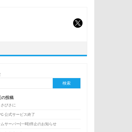
索
検索
近の投稿
っさびさに
:PG 公式サービス終了
ームサーバー(一時)停止のお知らせ