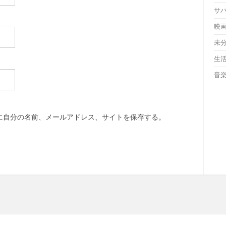
サ
映
未
生
音
に自分の名前、メールアドレス、サイトを保存する。