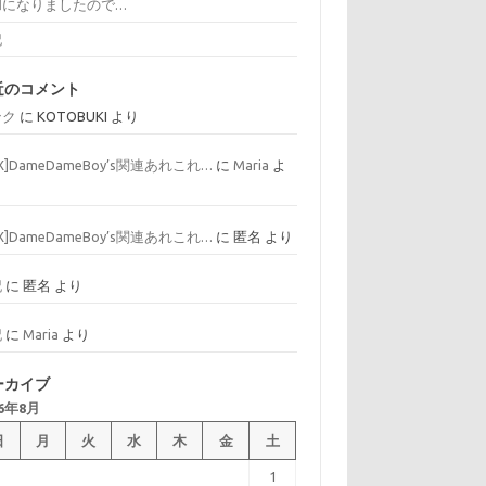
和になりましたので…
記
近のコメント
ンク
に
KOTOBUKI
より
AX]DameDameBoy’s関連あれこれ…
に
Maria
よ
AX]DameDameBoy’s関連あれこれ…
に
匿名
より
記
に
匿名
より
記
に
Maria
より
ーカイブ
26年8月
日
月
火
水
木
金
土
1