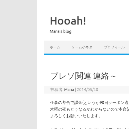
コ
ン
テ
Hooah!
ン
ツ
へ
Maria’s blog
ス
キ
ッ
プ
ホーム
ゲーム小ネタ
プロフィール
ブレソ関連 連絡～
投稿者:
Maria
|
2014/05/20
仕事の都合で課金(というか90日クーポン
木曜の夜もどうなるかわからないので本命(
よろしくお願いいたします。