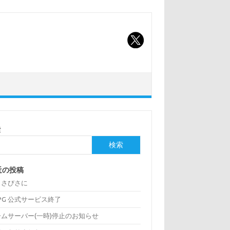
索
検索
近の投稿
っさびさに
:PG 公式サービス終了
ームサーバー(一時)停止のお知らせ