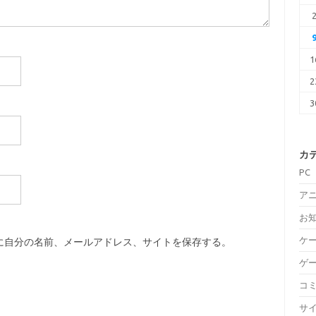
1
2
3
カ
PC
ア
お
ケ
に自分の名前、メールアドレス、サイトを保存する。
ゲ
コ
サ