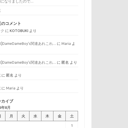
和になりましたので…
記
近のコメント
ンク
に
KOTOBUKI
より
AX]DameDameBoy’s関連あれこれ…
に
Maria
よ
AX]DameDameBoy’s関連あれこれ…
に
匿名
より
記
に
匿名
より
記
に
Maria
より
ーカイブ
26年8月
日
月
火
水
木
金
土
1