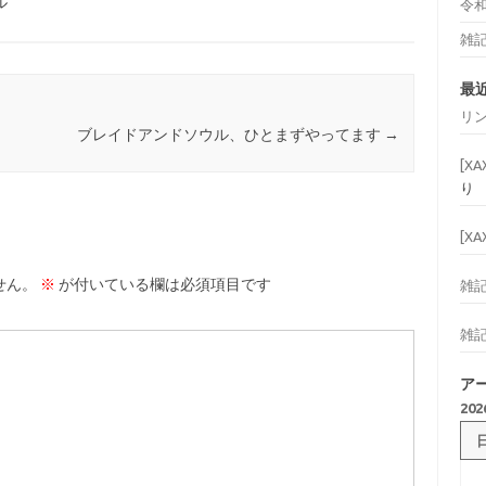
ル
令
雑
最
リ
ブレイドアンドソウル、ひとまずやってます
→
[X
り
[X
せん。
※
が付いている欄は必須項目です
雑
雑
ア
20