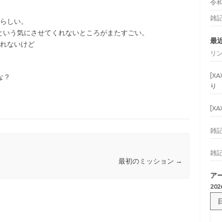
令
雑
加らしい。
という気にさせてくれないところがまたすごい。
最
しれないけど
リ
。
[X
かな？
り
[X
雑
雑
最初のミッション
→
ア
20