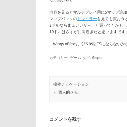
た…高い orz
内容を見るとマルチプレイ用に5マップ追
マップパックの
トレイラー
を見ても買おう
2ドルならまぁいいか～、と買ってたかも
10ドルはさすがに高過ぎだと思いますです
…Wings of Prey、$35.89以下にならない
カテゴリー:
ゲーム
タグ:
Sniper
投稿ナビゲーション
←
個人的メモ
コメントを残す