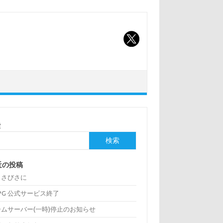
索
検索
近の投稿
っさびさに
:PG 公式サービス終了
ームサーバー(一時)停止のお知らせ