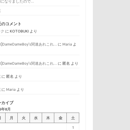
和になりましたので…
記
近のコメント
ンク
に
KOTOBUKI
より
AX]DameDameBoy’s関連あれこれ…
に
Maria
よ
AX]DameDameBoy’s関連あれこれ…
に
匿名
より
記
に
匿名
より
記
に
Maria
より
ーカイブ
26年8月
日
月
火
水
木
金
土
1