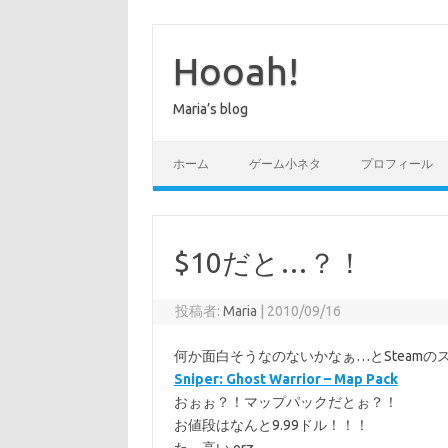
コ
ン
テ
Hooah!
ン
ツ
へ
Maria’s blog
ス
キ
ッ
プ
ホーム
ゲーム小ネタ
プロフィール
$10だと…？！
投稿者:
Maria
|
2010/09/16
何か面白そうなのないかなぁ…とSteamの
Sniper: Ghost Warrior – Map Pack
おぉぉ？！マップパックだとぉ？！
お値段はなんと9.99ドル！！！