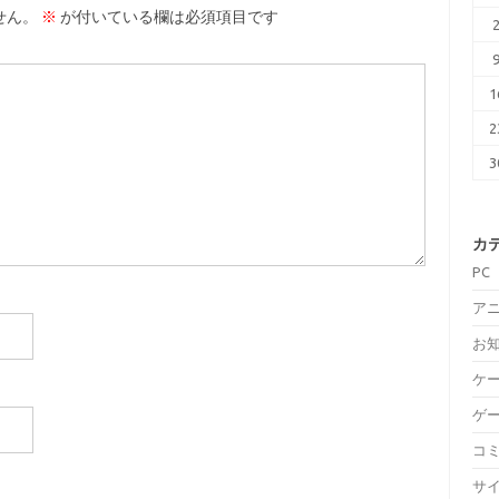
せん。
※
が付いている欄は必須項目です
1
2
3
カ
PC
ア
お
ケ
ゲ
コ
サ