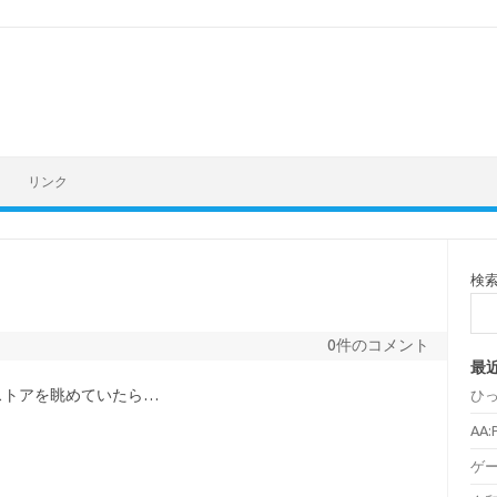
リンク
検
0件のコメント
最
ストアを眺めていたら…
ひ
AA
ゲ