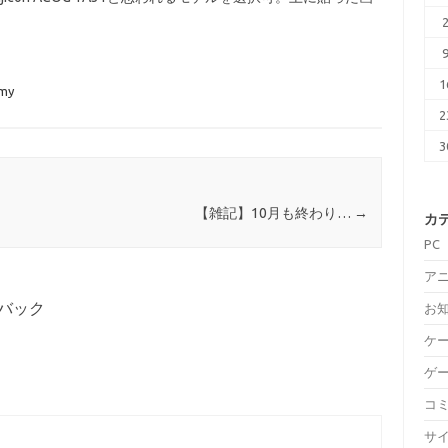
1
rmy
2
3
【雑記】10月も終わり…
→
カ
PC
ア
バック
お
ケ
ゲ
コ
サ