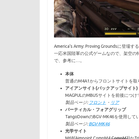
America’s Army: Proving Grou
一応米国陸軍の公式ゲームなので、架空の
で、参考に…。
本体
普通のM4A1からフロントサイトを
アイアンサイト(バックアップサイト)
MAGPULのMBUSサイトを前後につ
製品ページ:
フロント
・
リア
バーティカル・フォアグリップ
TangoDownのBGV-MK46を使用
製品ページ:
BGV-MK46
光学サイト
M68(Aimpoint CompM4
CompM2
)かT