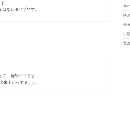
ます。
サ
ではないタイプです。
映
未
生
音
あって、自分の中では
の中に出来上がってました。