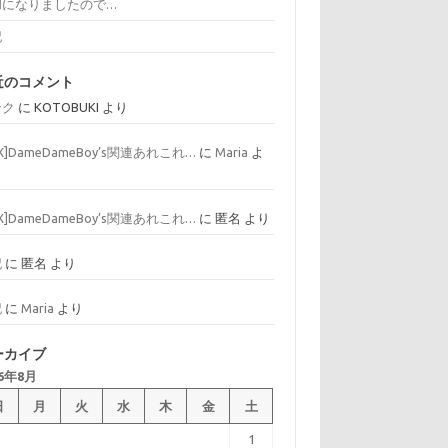
和になりましたので…
記
近のコメント
ンク
に
KOTOBUKI
より
AX]DameDameBoy’s関連あれこれ…
に
Maria
よ
AX]DameDameBoy’s関連あれこれ…
に
匿名
より
記
に
匿名
より
記
に
Maria
より
ーカイブ
26年8月
日
月
火
水
木
金
土
1