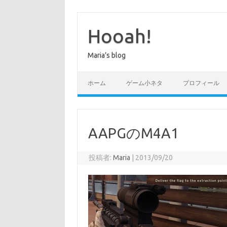
コ
ン
テ
Hooah!
ン
ツ
へ
Maria’s blog
ス
キ
ッ
プ
ホーム
ゲーム小ネタ
プロフィール
AAPGのM4A1
投稿者:
Maria
|
2013/09/20