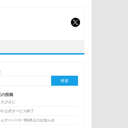
索
検索
近の投稿
っさびさに
:PG 公式サービス終了
ームサーバー(一時)停止のお知らせ