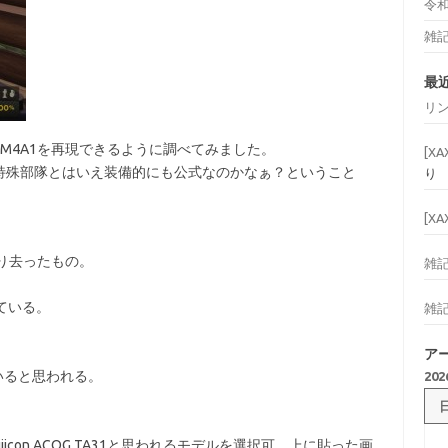
令
雑
最
リ
ndsに登場するM4A1を再現できるように調べてみました。
[X
特殊部隊とはいえ装備的にも公式なのかなぁ？ということ
り
[X
取り去ったもの。
雑
けている。
雑
ア
していると思われる。
20
rijicon ACOG TA31と思われるモデルを選択可。上に貼った画