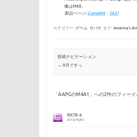
像はM68。
製品ページ:
CompM4
・
TA31
カテゴリー:
ゲーム
サバゲ
タグ:
America's A
投稿ナビゲーション
←
9月ですっ
「
AAPGのM4A1
」への2件のフィード
RX78-6
2013/10/05