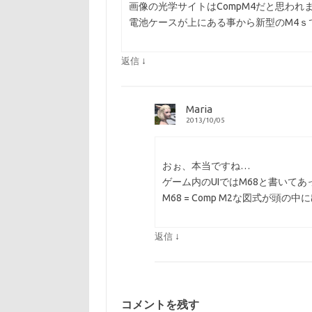
画像の光学サイトはCompM4だと思われ
電池ケースが上にある事から新型のM4ｓ
↓
返信
Maria
2013/10/05
おぉ、本当ですね…
ゲーム内のUIではM68と書いて
M68 = Comp M2な図式が頭
↓
返信
コメントを残す