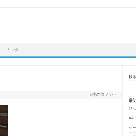
リンク
検
2件のコメント
最
ひ
AA
ゲ