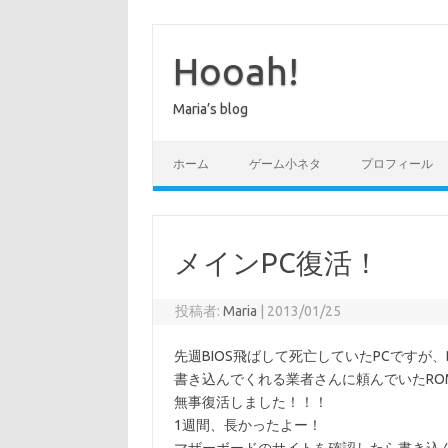
コ
ン
テ
Hooah!
ン
ツ
へ
Maria’s blog
ス
キ
ッ
プ
ホーム
ゲーム小ネタ
プロフィール
メインPC復活！
投稿者:
Maria
|
2013/01/25
先週BIOS飛ばして死亡していたPCですが、
書き込んでくれる業者さんに頼んでいたRO
無事復活しました！！！
1週間、長かったよー！