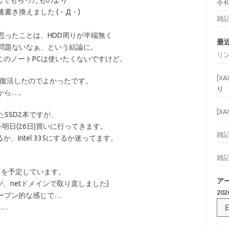
んでもらったものより
令
書き換えました (・Д・)
雑
思ったことは、HDD周りが半端無く
最
問題ないなぁ、という結論に。
リ
このノートPCは使いたくないですけど。
[X
に復活したのでよかったです。
り
から…。
[X
SSD2本ですが、
明日(26日)買いに行ってきます。
雑
か、Intel 335にするか迷ってます。
雑
ろを予定しています。
ア
が、netドメインで取り直しました)
20
ープン的な感じで…
ん…