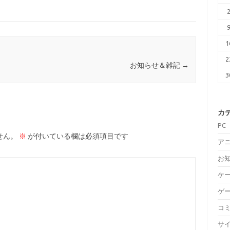
1
2
お知らせ＆雑記
→
3
カ
PC
せん。
※
が付いている欄は必須項目です
ア
お
ケ
ゲ
コ
サ