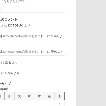
和になりましたので…
記
近のコメント
ンク
に
KOTOBUKI
より
AX]DameDameBoy’s関連あれこれ…
に
Maria
よ
AX]DameDameBoy’s関連あれこれ…
に
匿名
より
記
に
匿名
より
記
に
Maria
より
ーカイブ
26年8月
日
月
火
水
木
金
土
1