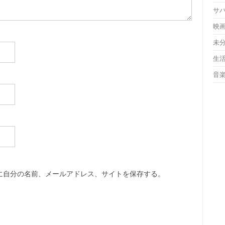
サ
映
未
生
音
に自分の名前、メールアドレス、サイトを保存する。