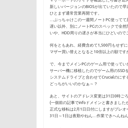
マザーボードのサイトを確認したら書き込
新しいバージョンのBIOSが出ていたので早速
ひとまず通常営業再開です。
…ぶっちゃけこの一週間ノートPC使ってて
遅い以外、別にノートPCのスペックで全然
いや、HDD周りの遅さが本当にひどいので
何をともあれ、経費含めて1,500円もせず
マザー買い替えとなると10倍以上の額です
で、今までメインPCのゲーム用で使っていた
サーバー機に移植したのでゲーム用のSSDを
システムドライブと合わせてCrucialのにする
どっちがいいのかなぁ～？
あと、サイトのアドレス変更は31日0時ご
(一個前の記事でinfoドメインと書きました
正式な移転は2月1日日付にしますがプレオ
31日～1日は夜勤やねん…作業できへんね