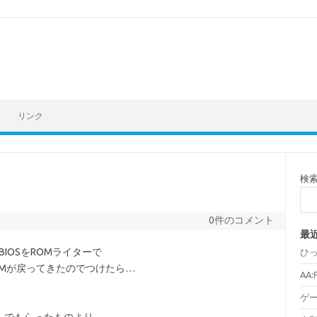
リンク
検
0件のコメント
最
BIOSをROMライターで
ひ
Mが戻ってきたのでつけたら…
AA
ゲ