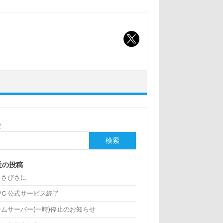
索
検索
近の投稿
っさびさに
:PG 公式サービス終了
ームサーバー(一時)停止のお知らせ