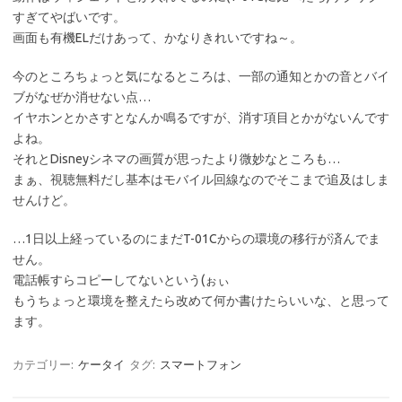
すぎてやばいです。
画面も有機ELだけあって、かなりきれいですね～。
今のところちょっと気になるところは、一部の通知とかの音とバイ
ブがなぜか消せない点…
イヤホンとかさすとなんか鳴るですが、消す項目とかがないんです
よね。
それとDisneyシネマの画質が思ったより微妙なところも…
まぁ、視聴無料だし基本はモバイル回線なのでそこまで追及はしま
せんけど。
…1日以上経っているのにまだT-01Cからの環境の移行が済んでま
せん。
電話帳すらコピーしてないという(ぉぃ
もうちょっと環境を整えたら改めて何か書けたらいいな、と思って
ます。
カテゴリー:
ケータイ
タグ:
スマートフォン