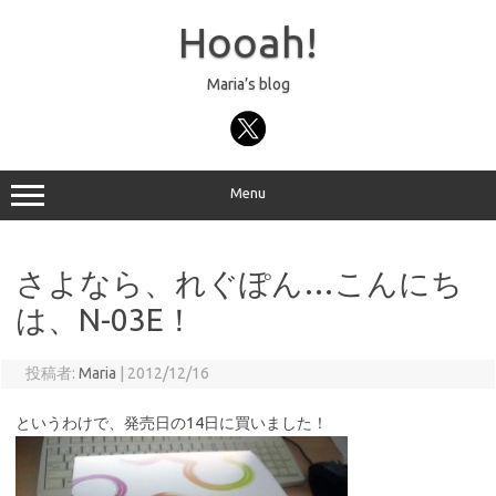
コ
ン
Hooah!
テ
ン
ツ
へ
Maria’s blog
ス
キ
ッ
プ
Menu
さよなら、れぐぽん…こんにち
は、N-03E！
投稿者:
Maria
|
2012/12/16
というわけで、発売日の14日に買いました！