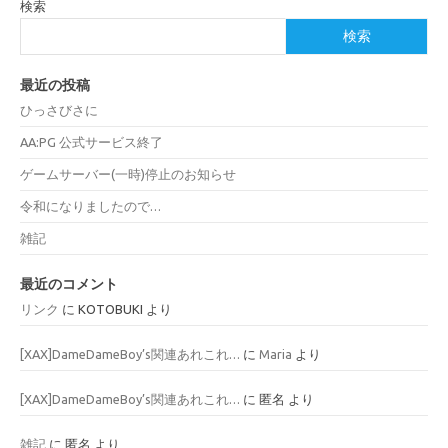
検索
検索
最近の投稿
ひっさびさに
AA:PG 公式サービス終了
ゲームサーバー(一時)停止のお知らせ
令和になりましたので…
雑記
最近のコメント
リンク
に
KOTOBUKI
より
[XAX]DameDameBoy’s関連あれこれ…
に
Maria
より
[XAX]DameDameBoy’s関連あれこれ…
に
匿名
より
雑記
に
匿名
より