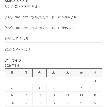
最近のコメント
リンク
に
KOTOBUKI
より
[XAX]DameDameBoy’s関連あれこれ…
に
Maria
より
[XAX]DameDameBoy’s関連あれこれ…
に
匿名
より
雑記
に
匿名
より
雑記
に
Maria
より
アーカイブ
2026年8月
日
月
火
水
木
金
土
1
2
3
4
5
6
7
8
9
10
11
12
13
14
15
16
17
18
19
20
21
22