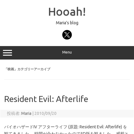
コ
ン
Hooah!
テ
ン
ツ
へ
Maria’s blog
ス
キ
ッ
プ
Menu
「
映画
」カテゴリーアーカイブ
Resident Evil: Afterlife
投稿者:
Maria
|
2010/09/20
バイオハザードIV アフターライフ (原題: Resident Evil: Afterlife) を
観てきました。 時間が合わなかったので3D版を観ました。 感想と