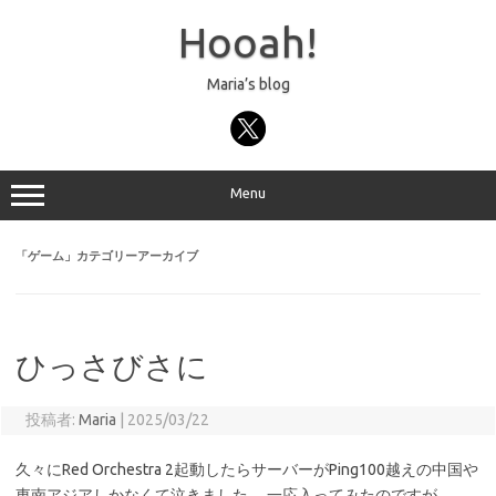
コ
ン
Hooah!
テ
ン
ツ
へ
Maria’s blog
ス
キ
ッ
プ
Menu
「
ゲーム
」カテゴリーアーカイブ
ひっさびさに
投稿者:
Maria
|
2025/03/22
久々にRed Orchestra 2起動したらサーバーがPing100越えの中国や
東南アジアしかなくて泣きました。 一応入ってみたのですが