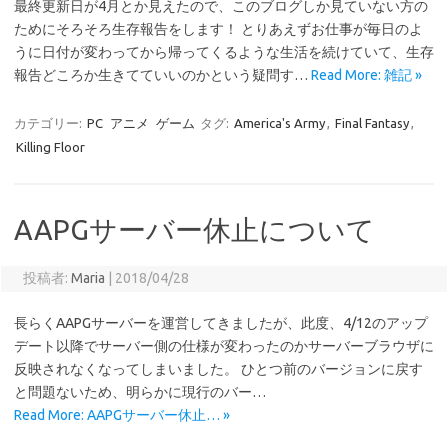
最終更新日が4月とか見えたので、このブログしか見ていない方の
ためにそろそろ生存報告をします！ とりあえずお仕事が毎日のよ
うに日付が変わってから帰ってくるような生活を続けていて、生存
報告どころか生きてていいのかという疑問す…
Read More: 雑記 »
カテゴリー:
PC
アニメ
ゲーム
タグ:
America's Army
,
Final Fantasy
,
Killing Floor
AAPGサーバー休止について
投稿者:
Maria
|
2018/04/28
長らくAAPGサーバーを運営してきましたが、此度、4/12のアップ
デート以降でサーバー側の仕様が変わったのかサーバーブラウザに
反映されなくなってしまいました。 ひとつ前のバージョンに戻す
と問題ないため、明らかに現行のバー…
Read More: AAPGサーバー休止… »