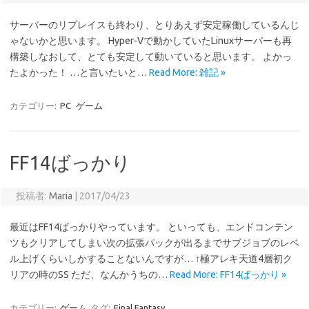
サーバーのリプレイスも終わり、とりあえず安定稼働しているんじ
ゃないかと思います。 Hyper-Vで動かしていたLinuxサーバーも再
構築しなおして、とても安定して動いていると思います。 よかっ
たよかった！ …と言いたいと…
Read More: 雑記 »
カテゴリー:
PC
ゲーム
FF14ばっかり
投稿者:
Maria
|
2017/04/23
最近はFF14ばっかりやっています。 といっても、エンドコンテン
ツもクリアしてしまい次の拡張パックが出るまでサブジョブのレベ
ル上げくらいしかすることないんですが… ↑極アレキ天道4層初ク
リアの時のSS ただ、なんかうちの…
Read More: FF14ばっかり »
カテゴリー:
ゲーム
タグ:
Final Fantasy