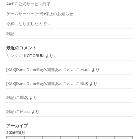
AA:PG 公式サービス終了
ゲームサーバー(一時)停止のお知らせ
令和になりましたので…
雑記
最近のコメント
リンク
に
KOTOBUKI
より
[XAX]DameDameBoy’s関連あれこれ…
に
Maria
より
[XAX]DameDameBoy’s関連あれこれ…
に
匿名
より
雑記
に
匿名
より
雑記
に
Maria
より
アーカイブ
2026年8月